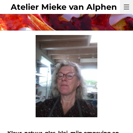
Atelier Mieke van Alphen
Ga
direct
naar
de
hoofdinhoud